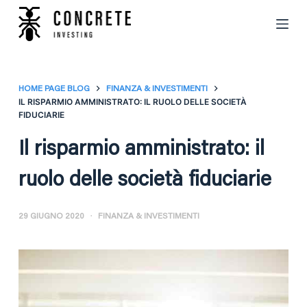
S
a
l
t
a
HOME PAGE BLOG
FINANZA & INVESTIMENTI
IL RISPARMIO AMMINISTRATO: IL RUOLO DELLE SOCIETÀ
a
FIDUCIARIE
l
c
Il risparmio amministrato: il
o
ruolo delle società fiduciarie
n
t
e
29 GIUGNO 2020
FINANZA & INVESTIMENTI
n
u
t
o