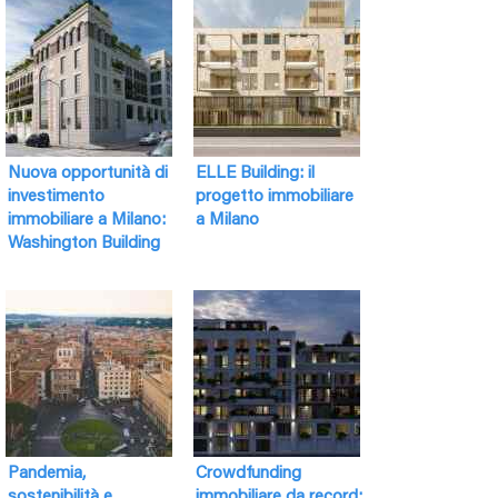
Nuova opportunità di
ELLE Building: il
investimento
progetto immobiliare
immobiliare a Milano:
a Milano
Washington Building
Pandemia,
Crowdfunding
sostenibilità e
immobiliare da record: