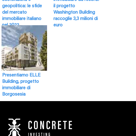
geopolitica: le sfide
il progetto
del mercato
Washington Building
immobiliare italiano
raccoglie 3,3 milioni di
nel 2022
euro
Presentiamo ELLE
Building, progetto
immobiliare di
Borgosesia