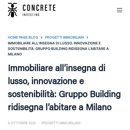
S
a
l
t
a
HOME PAGE BLOG
PROGETTI IMMOBILIARI
IMMOBILIARE ALL’INSEGNA DI LUSSO, INNOVAZIONE E
a
SOSTENIBILITÀ: GRUPPO BUILDING RIDISEGNA L’ABITARE A
l
MILANO
c
Immobiliare all’insegna di
o
n
lusso, innovazione e
t
e
sostenibilità: Gruppo Building
n
u
ridisegna l’abitare a Milano
t
o
5 OTTOBRE 2021
PROGETTI IMMOBILIARI