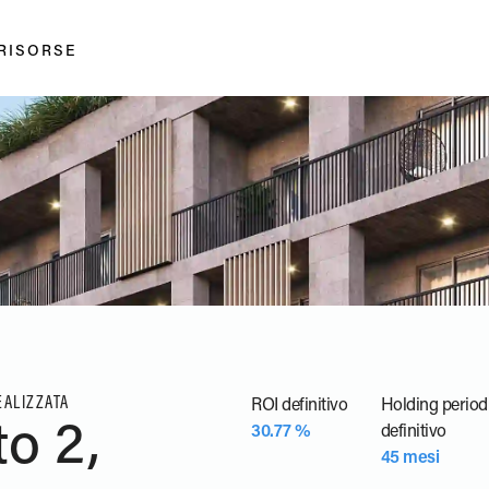
RISORSE
EALIZZATA
ROI definitivo
Holding period
to 2,
30.77 %
definitivo
45 mesi