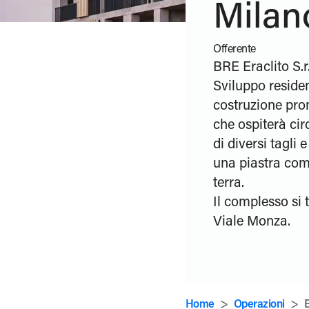
Milan
Offerente
BRE Eraclito S.r.
Sviluppo reside
costruzione pr
che ospiterà cir
di diversi tagli 
una piastra com
terra.
Il complesso si 
Viale Monza.
>
>
Home
Operazioni
E