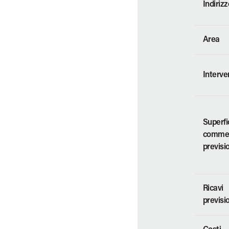
Indirizz
Area
Interve
Superfi
commer
previsi
Ricavi
previsi