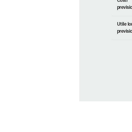
Costi
previsi
Utile l
previsi