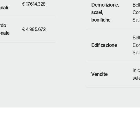
€ 17.614.328
Demolizione,
Bell
onali
scavi,
Con
bonifiche
S.r.l
ordo
€ 4.985.672
onale
Bell
Edificazione
Con
S.r.l
In 
Vendite
sel