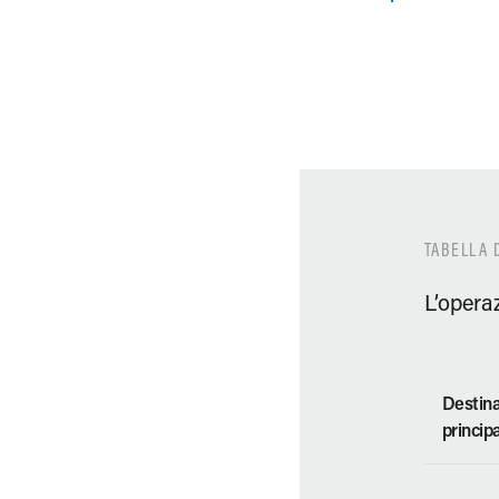
TABELLA D
L’opera
Destin
princip