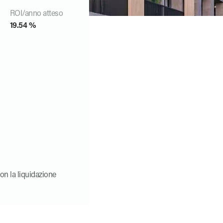
ROI/anno atteso
19.54 %
con la liquidazione