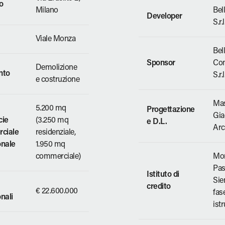
o
Milano
Bel
Developer
S.r.l
Viale Monza
Bell
Sponsor
Con
Demolizione
nto
S.r.l
e costruzione
Ma
5.200 mq
Progettazione
Gia
cie
(3.250 mq
e D.L.
Arch
ciale
residenziale,
onale
1.950 mq
commerciale)
Mon
Pas
Istituto di
Sie
credito
€ 22.600.000
fas
onali
istr