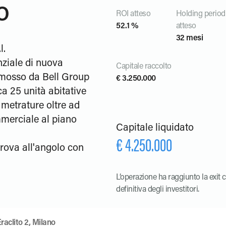
o
ROI atteso
Holding period
52.1 %
atteso
32 mesi
l.
nziale di nuova
Capitale raccolto
omosso da Bell Group
€ 3.250.000
ca 25 unità abitative
e metrature oltre ad
merciale al piano
Capitale liquidato
€ 4.250.000
trova all'angolo con
L’operazione ha raggiunto la exit 
definitiva degli investitori.
raclito 2, Milano