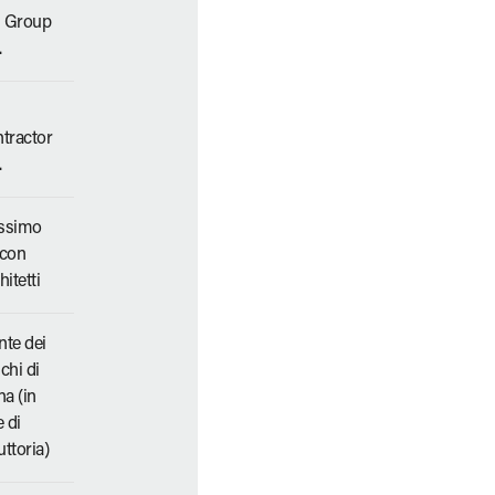
l Group
.
tractor
.
ssimo
con
itetti
te dei
chi di
na (in
e di
uttoria)