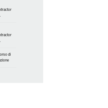
tractor
.
tractor
.
corso di
ezione