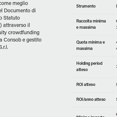
 come meglio
Strumento
nel Documento di
lo Statuto
Raccolta minima
) attraverso il
e massima
quity crowdfunding
da Consob e gestito
Quota minima e
r.l.
massima
Holding period
atteso
ROI atteso
ROI/anno atteso