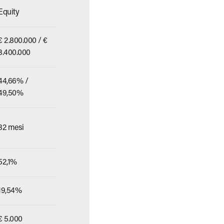
Equity
€ 2.800.000 / €
3.400.000
44,66% /
49,50%
32 mesi
52,1%
19,54%
€ 5.000