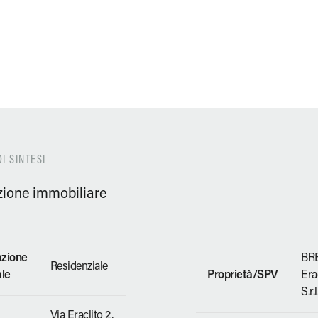
I SINTESI
zione immobiliare
azione
BR
Residenziale
ale
Proprietà/SPV
Era
S.r.l
Via Eraclito 2,