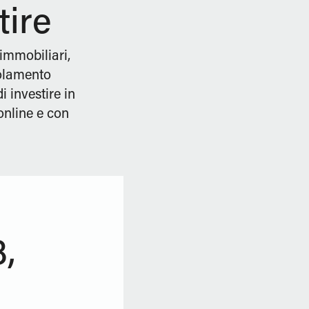
tire
 immobiliari,
golamento
i investire in
online e con
,