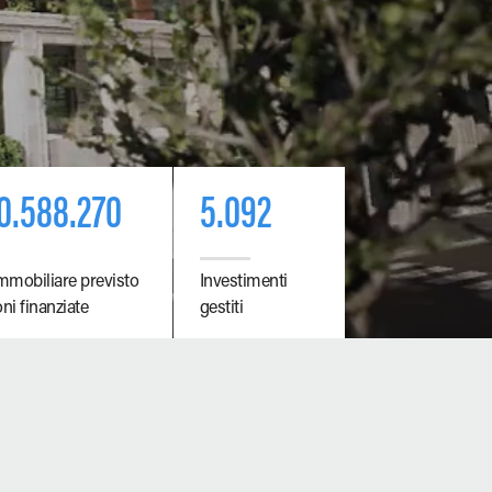
0.588.270
5.092
mmobiliare previsto
Investimenti
ni finanziate
gestiti