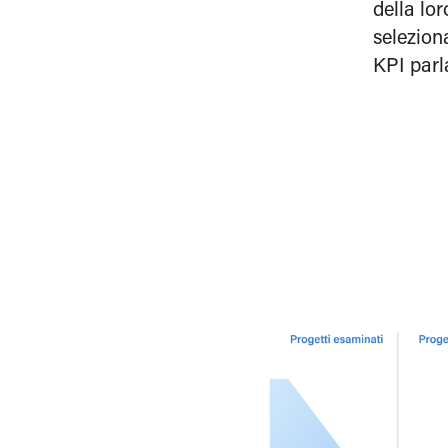
della lo
seleziona
KPI parl