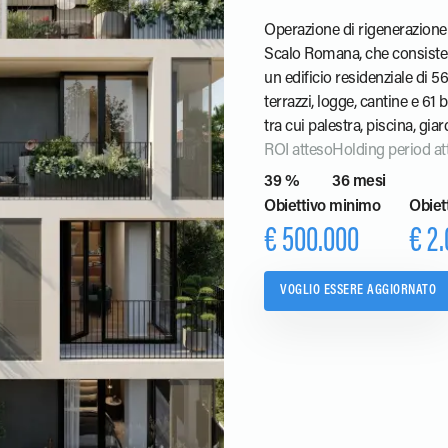
Operazione di rigenerazione 
Scalo Romana, che consiste n
un edificio residenziale di 5
terrazzi, logge, cantine e 61 b
tra cui palestra, piscina, giar
area smart working.
ROI atteso
Holding period at
39 %
36 mesi
Obiettivo minimo
Obiet
€ 500.000
€ 2
VOGLIO ESSERE AGGIORNATO