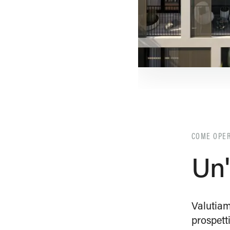
COME OPE
Un'
Valutiam
prospett