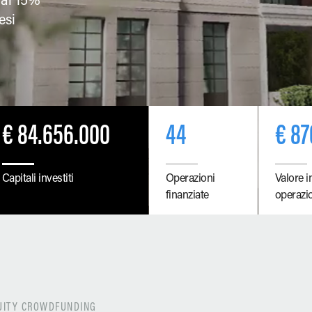
 al 15%
esi
€ 84.656.000
44
€ 87
Capitali investiti
Operazioni
Valore i
finanziate
operazio
QUITY CROWDFUNDING