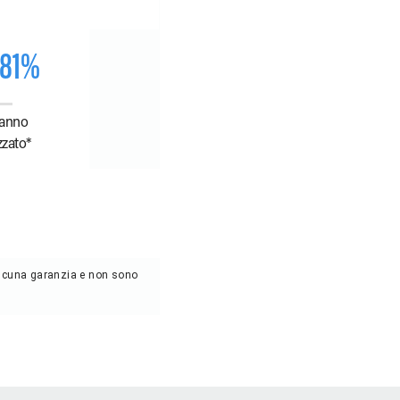
.81%
anno
zzato*
 alcuna garanzia e non sono