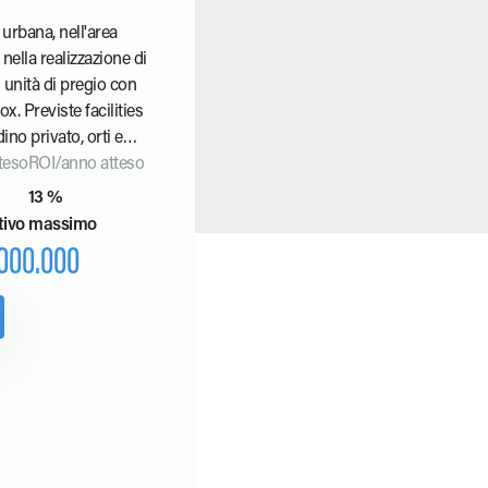
urbana, nell'area
ella realizzazione di
6 unità di pregio con
ox. Previste facilities
dino privato, orti e
teso
ROI/anno atteso
13 %
tivo massimo
.000.000