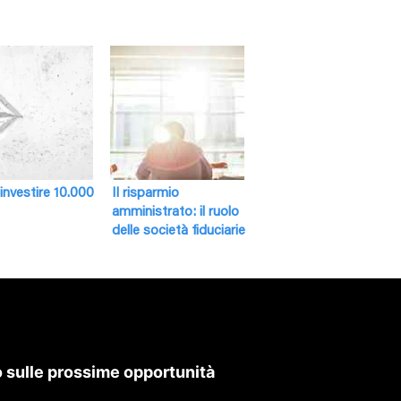
nvestire 10.000
Il risparmio
amministrato: il ruolo
delle società fiduciarie
 sulle prossime opportunità