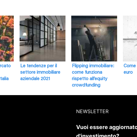
ercato
Le tendenze per il
Flipping immobiliare:
Come i
settore immobiliare
come funziona
euro
talia
aziendale 2021
rispetto all’equity
crowdfunding
NEWSLETTER
Vuoi essere aggiornato
d'investimento?