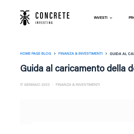
S
a
INVESTI
PR
l
t
a
a
l
GUIDA AL CA
HOME PAGE BLOG
FINANZA & INVESTIMENTI
c
Guida al caricamento della d
o
n
t
17 GENNAIO 2023
FINANZA & INVESTIMENTI
e
n
u
t
o