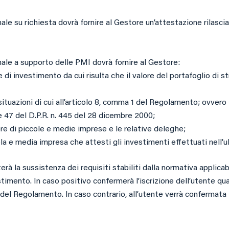
e su richiesta dovrà fornire al Gestore un’attestazione rilasciata
nale a supporto delle PMI dovrà fornire al Gestore:
di investimento da cui risulta che il valore del portafoglio di stru
 situazioni di cui all’articolo 8, comma 1 del Regolamento; ovvero 
 e 47 del D.P.R. n. 445 del 28 dicembre 2000;
ore di piccole e medie imprese e le relative deleghe;
ola e media impresa che attesti gli investimenti effettuati nell’u
à la sussistenza dei requisiti stabiliti dalla normativa applicabi
estimento. In caso positivo confermerà l’iscrizione dell’utente qu
2 del Regolamento. In caso contrario, all’utente verrà confermata