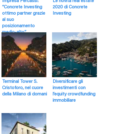
Impresa Percassi:
Le novità real estate
“Concrete Investing
2020 di Concrete
ottimo partner grazie
Investing
al suo
posizionamento
medio-alto”
Terminal Tower S.
Diversificare gli
Cristoforo, nel cuore
investimenti con
della Milano di domani
l’equity crowdfunding
immobiliare