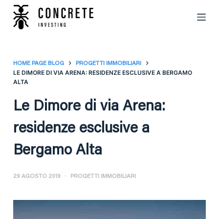
S
a
l
t
a
HOME PAGE BLOG
PROGETTI IMMOBILIARI
LE DIMORE DI VIA ARENA: RESIDENZE ESCLUSIVE A BERGAMO
a
ALTA
l
c
Le Dimore di via Arena:
o
residenze esclusive a
n
t
Bergamo Alta
e
n
u
29 AGOSTO 2019
PROGETTI IMMOBILIARI
t
o